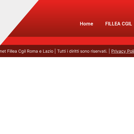
Contatti Disponibili
Fillea Lazio
Home
FILLEA CGIL
t Fillea Cgil Roma e Lazio | Tutti i diritti sono riservati. |
Privacy Pol