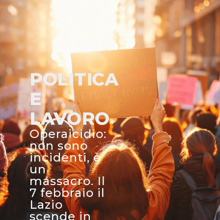
POLITICA
E
LAVORO
Operaicidio:
non sono
incidenti, è
un
massacro. Il
7 febbraio il
Lazio
scende in