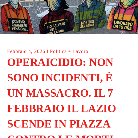
Febbraio 4, 2026
Politica e Lavoro
OPERAICIDIO: NON
SONO INCIDENTI, È
UN MASSACRO. IL 7
FEBBRAIO IL LAZIO
SCENDE IN PIAZZA