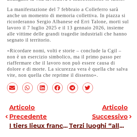
La manifestazione del 7 febbraio a Colleferro sarà
anche un momento di memoria collettiva. In piazza si
ricorderanno Sergio Albanese ed Erri Talone, morti sul
lavoro il 7 luglio 2025 e il 13 gennaio 2026, insieme
alle vittime delle grandi tragedie industriali che hanno
segnato il territorio.
«Ricordare nomi, volti e storie – conclude la Cgil –
non è un esercizio simbolico, ma il primo passo per
riaffermare che il lavoro non può essere causa di
dolore e di morte. La sicurezza vera è quella che salva
vite, non quella che reprime il dissenso».
Articolo
Articolo
Precedente
Successivo
I tiers lieux francesi: quando la rigenerazione urbana si costruisce attraverso laboratori sociali e progetti di comunità
Terzi luoghi “alla romana”: esempi di rigenerazione partecipata nella Capitale. I casi di Fusolab e del Cinema Troisi