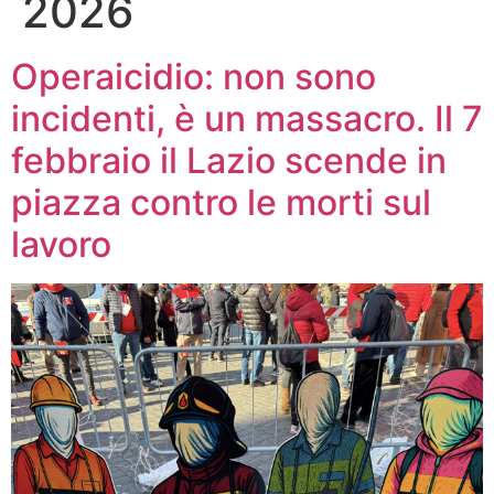
2026
Operaicidio: non sono
incidenti, è un massacro. Il 7
febbraio il Lazio scende in
piazza contro le morti sul
lavoro