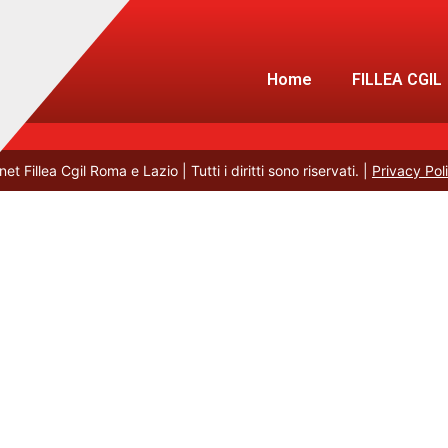
Contatti Disponibili
Fillea Lazio
Home
FILLEA CGIL
t Fillea Cgil Roma e Lazio | Tutti i diritti sono riservati. |
Privacy Pol