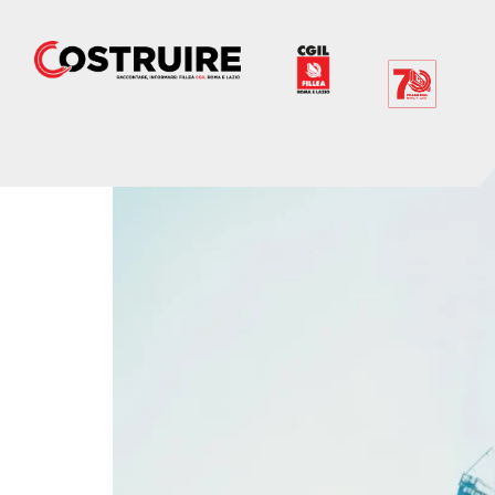
Tag:
borsedistudi
Al via il nuovo bando b