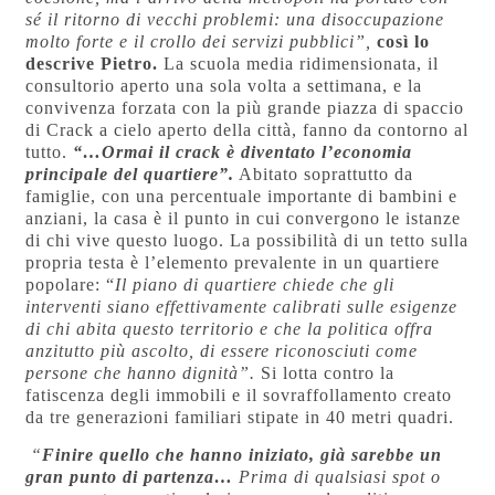
sé il ritorno di vecchi problemi: una disoccupazione
molto forte e il crollo dei servizi pubblici”,
così lo
descrive Pietro.
La scuola media ridimensionata, il
consultorio aperto una sola volta a settimana, e la
convivenza forzata con la più grande piazza di spaccio
di Crack a cielo aperto della città, fanno da contorno al
tutto.
“…Ormai il crack è diventato l’economia
principale del quartiere”.
Abitato soprattutto da
famiglie, con una percentuale importante di bambini e
anziani, la casa è il punto in cui convergono le istanze
di chi vive questo luogo. La possibilità di un tetto sulla
propria testa è l’elemento prevalente in un quartiere
popolare: “
Il piano di quartiere chiede che gli
interventi siano effettivamente calibrati sulle esigenze
di chi abita questo territorio e che la politica offra
anzitutto più ascolto, di essere riconosciuti come
persone che hanno dignità”.
Si lotta contro la
fatiscenza degli immobili e il sovraffollamento creato
da tre generazioni familiari stipate in 40 metri quadri.
“
Finire quello che hanno iniziato, già sarebbe un
gran punto di partenza…
Prima di qualsiasi spot o