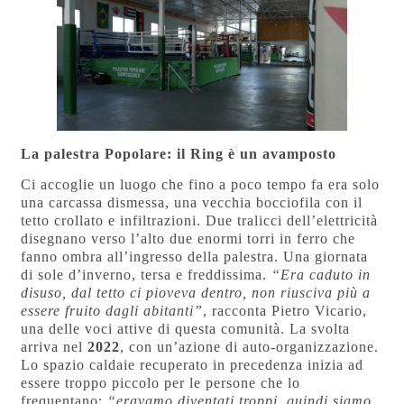
La palestra Popolare: il Ring è un avamposto
Ci accoglie un luogo che fino a poco tempo fa era solo
una carcassa dismessa, una vecchia bocciofila con il
tetto crollato e infiltrazioni. Due tralicci dell’elettricità
disegnano verso l’alto due enormi torri in ferro che
fanno ombra all’ingresso della palestra. Una giornata
di sole d’inverno, tersa e freddissima.
“Era caduto in
disuso, dal tetto ci pioveva dentro, non riusciva più a
essere fruito dagli abitanti”
, racconta Pietro Vicario,
una delle voci attive di questa comunità. La svolta
arriva nel
2022
, con un’azione di auto-organizzazione.
Lo spazio caldaie recuperato in precedenza inizia ad
essere troppo piccolo per le persone che lo
frequentano:
“eravamo diventati troppi, quindi siamo