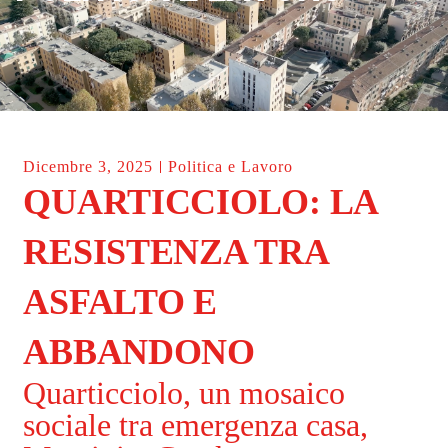
Dicembre 3, 2025
Politica e Lavoro
QUARTICCIOLO: LA
RESISTENZA TRA
ASFALTO E
ABBANDONO
Quarticciolo, un mosaico
sociale tra emergenza casa,