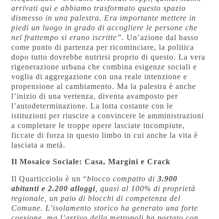
arrivati qui e abbiamo trasformato questo spazio
dismesso in una palestra. Era importante mettere in
piedi un luogo in grado di accogliere le persone che
nel frattempo si erano iscritte”.
Un’azione dal basso
come punto di partenza per ricominciare, la politica
dopo tutto dovrebbe nutrirsi proprio di questo. La vera
rigenerazione urbana che combina esigenze sociali e
voglia di aggregazione con una reale intenzione e
propensione al cambiamento. Ma la palestra è anche
l’inizio di una vertenza, diventa avamposto per
l’autodeterminazione. La lotta costante con le
istituzioni per riuscire a convincere le amministrazioni
a completare le troppe opere lasciate incompiute,
ficcate di forza in questo limbo in cui anche la vita è
lasciata a metà.
Il Mosaico Sociale: Casa, Margini e Crack
Il Quarticciolo è un “
blocco compatto di
3.900
abitanti e 2.200 alloggi
, quasi al 100% di proprietà
regionale, un paio di blocchi di competenza del
Comune. L’isolamento storico ha generato una forte
coesione, ma l’arrivo della metropoli ha portato con